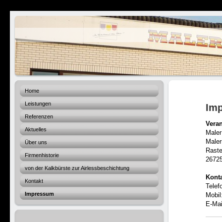
Home
Leistungen
Im
Referenzen
Veran
Aktuelles
Male
Maler
Über uns
Raste
Firmenhistorie
2672
von der Kalkbürste zur Airlessbeschichtung
Kont
Kontakt
Telef
Impressum
Mobil
E-Mai